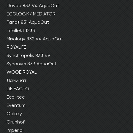
Dovod 833 V4 AquaOut
ECOLOGIK/ MEDIATOR
Fanat 831 AquaOut
Intellekt 1233
Mixology 832 V4 AquaOut
ROYALIFE
Synchropolis 833 4V
Synonym 833 AquaOut
WOODROYAL
Ламинат
DE FACTO
Eco-tec
Eventum
Galaxy
Grunhof
Imperial