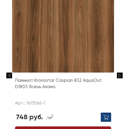
Ламинат Kronostar Caspian 832 AquaOut
D1803 Ясень Аламо
Арт.: 1613566-1
748 руб.
2
/м