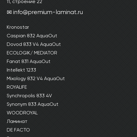
11, строение 22
info@premium-laminat.ru
Kronostar
Caspian 832 AquaOut
Dovod 833 V4 AquaOut
ECOLOGIK/ MEDIATOR
Fanat 831 AquaOut
Intellekt 1233
Mixology 832 V4 AquaOut
ROYALIFE
Synchropolis 833 4V
Synonym 833 AquaOut
WOODROYAL
Ламинат
DE FACTO