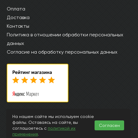
Оплата
Доставка
Контакты
Политика в отношении обработки персональных
данных
Согласие на обработку персональных данных
© Интернет магазин laminat-kronostar.ru 2015-2026
На нашем сайте мы используем cookie
Информация, представленная на страницах данного сайта, носит
файлы. Оставаясь на сайте, вы
Согласен
исключительно ознакомительный характер и ни при каких
соглашаетесь с
политикой их
обстоятельствах и условиях не может считаться публичной офертой,
применения
.
подпадающей под положения ст.435 и 437 Гражданского Кодекса РФ.
Заранее просим извинить за возможные неточности или ошибки в