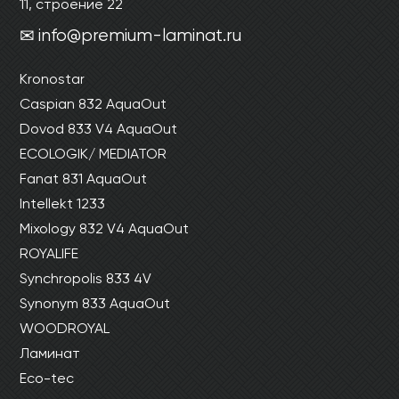
11, строение 22
info@premium-laminat.ru
Kronostar
Caspian 832 AquaOut
Dovod 833 V4 AquaOut
ECOLOGIK/ MEDIATOR
Fanat 831 AquaOut
Intellekt 1233
Mixology 832 V4 AquaOut
ROYALIFE
Synchropolis 833 4V
Synonym 833 AquaOut
WOODROYAL
Ламинат
Eco-tec