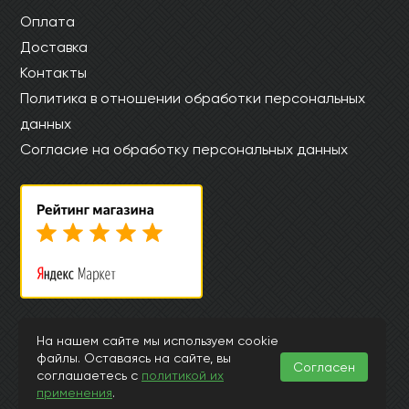
Оплата
Доставка
Контакты
Политика в отношении обработки персональных
данных
Согласие на обработку персональных данных
© Интернет магазин laminat-kronostar.ru 2015-2026
На нашем сайте мы используем cookie
файлы. Оставаясь на сайте, вы
Информация, представленная на страницах данного сайта, носит
Согласен
исключительно ознакомительный характер и ни при каких
соглашаетесь с
политикой их
обстоятельствах и условиях не может считаться публичной офертой,
применения
.
подпадающей под положения ст.435 и 437 Гражданского Кодекса РФ.
Заранее просим извинить за возможные неточности или ошибки в