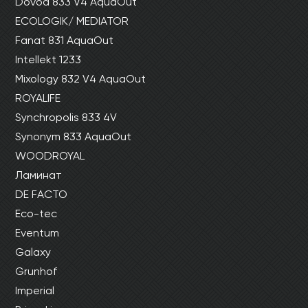
Dovod 833 V4 AquaOut
ECOLOGIK/ MEDIATOR
Fanat 831 AquaOut
Intellekt 1233
Mixology 832 V4 AquaOut
ROYALIFE
Synchropolis 833 4V
Synonym 833 AquaOut
WOODROYAL
Ламинат
DE FACTO
Eco-tec
Eventum
Galaxy
Grunhof
Imperial