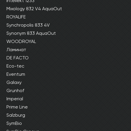
Intellekt 1233
Mixology 832 V4 AquaOut
ROYALIFE
Synchropolis 833 4V
Synonym 833 AquaOut
WOODROYAL
Ламинат
DE FACTO
Eco-tec
Eventum
Galaxy
Grunhof
Imperial
Prime Line
Salzburg
SymBio