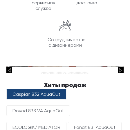
сервисная
доставка
Ваши данные не будут переданы третьим
Ваши данные не будут переданы третьим
лицам
лицам
служба
ОТПРАВИТЬ
Сотрудничество
с дизайнерами
Ваши данные не будут переданы третьим
лицам
DE FACTO
Хиты продаж
Caspian 832 AquaOut
Dovod 833 V4 AquaOut
ECOLOGIK/ MEDIATOR
Fanat 831 AquaOut