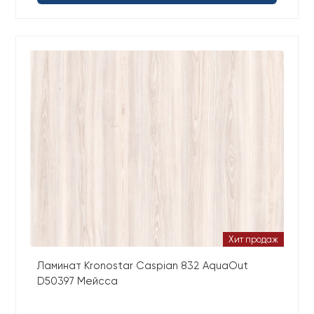
Хит продаж
Ламинат Kronostar Caspian 832 AquaOut
D50397 Мейсса