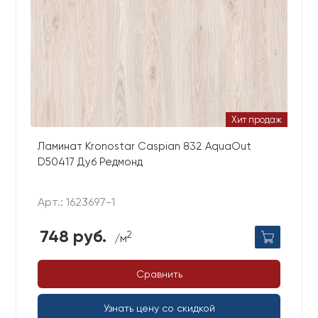
Хит продаж
Ламинат Kronostar Caspian 832 AquaOut
D50417 Дуб Редмонд
Арт.: 1623697-1
748 руб.
2
/м
Сравнить
Узнать цену со скидкой