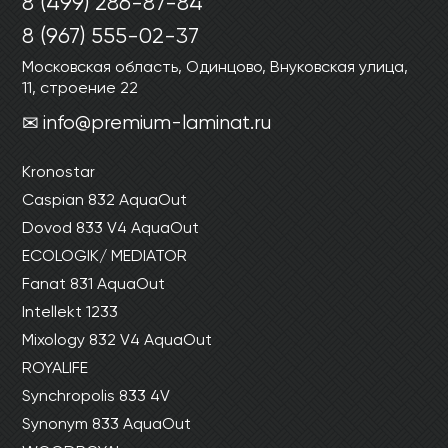
8 (499) 286-87-84
Ваши данные не будут переданы третьим
Ваши данные не будут переданы третьим
лицам
лицам
8 (967) 555-02-37
Московская область, Одинцово, Внуковская улица,
11, строение 22
ОТПРАВИТЬ
info@premium-laminat.ru
Ваши данные не будут переданы третьим
Kronostar
лицам
Caspian 832 AquaOut
Dovod 833 V4 AquaOut
ECOLOGIK/ MEDIATOR
Fanat 831 AquaOut
Intellekt 1233
Mixology 832 V4 AquaOut
ROYALIFE
Synchropolis 833 4V
Synonym 833 AquaOut