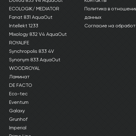
Dovod 833 V4 AquaOut
Контакты
ECOLOGIK/ MEDIATOR
Политика в отношени
Fanat 831 AquaOut
данных
Intellekt 1233
Согласие на обработ
Mixology 832 V4 AquaOut
ROYALIFE
Synchropolis 833 4V
Synonym 833 AquaOut
WOODROYAL
Ламинат
DE FACTO
Eco-tec
Eventum
Galaxy
Grunhof
Imperial