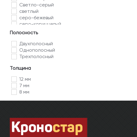
Светло-серый
светлый
серо-бежевый
серо-коричневый
серый
Полосность
темно-коричневый
Двухполосный
Однополосный
Трехполосный
Толщина
12 мм
7 мм
8 мм