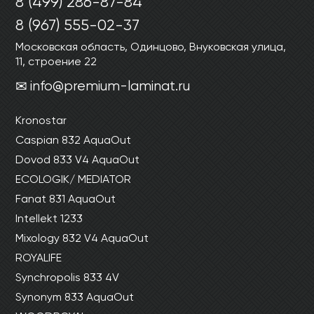
8 (499) 286-87-84
Ваши данные не будут переданы третьим
Ваши данные не будут переданы третьим
лицам
лицам
8 (967) 555-02-37
Московская область, Одинцово, Внуковская улица,
11, строение 22
ОТПРАВИТЬ
info@premium-laminat.ru
Ваши данные не будут переданы третьим
Kronostar
лицам
Caspian 832 AquaOut
Dovod 833 V4 AquaOut
ECOLOGIK/ MEDIATOR
Fanat 831 AquaOut
Intellekt 1233
Mixology 832 V4 AquaOut
ROYALIFE
Synchropolis 833 4V
Synonym 833 AquaOut