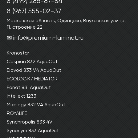
8 (499) 286-87-84
Ваши данные не будут переданы третьим
Ваши данные не будут переданы третьим
лицам
лицам
8 (967) 555-02-37
Московская область, Одинцово, Внуковская улица,
11, строение 22
ОТПРАВИТЬ
info@premium-laminat.ru
Ваши данные не будут переданы третьим
Kronostar
лицам
Caspian 832 AquaOut
Dovod 833 V4 AquaOut
ECOLOGIK/ MEDIATOR
Fanat 831 AquaOut
Intellekt 1233
Mixology 832 V4 AquaOut
ROYALIFE
Synchropolis 833 4V
Synonym 833 AquaOut